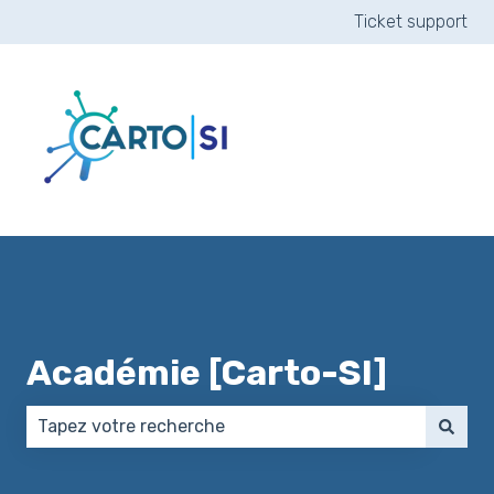
Ticket support
Académie [Carto-SI]
Il n'y a aucune suggestion car le champ de recherch