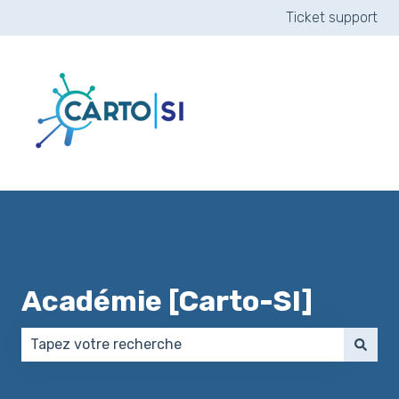
Ticket support
Académie [Carto-SI]
Il n'y a aucune suggestion car le champ de recherch