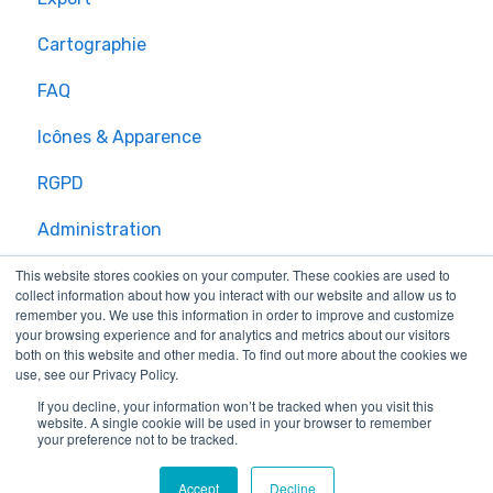
Cartographie
FAQ
Icônes & Apparence
RGPD
Administration
This website stores cookies on your computer. These cookies are used to
collect information about how you interact with our website and allow us to
remember you. We use this information in order to improve and customize
your browsing experience and for analytics and metrics about our visitors
both on this website and other media. To find out more about the cookies we
use, see our Privacy Policy.
If you decline, your information won’t be tracked when you visit this
website. A single cookie will be used in your browser to remember
your preference not to be tracked.
Carto-SI
Copyright © 2025,
Carto-SI
Accept
Decline