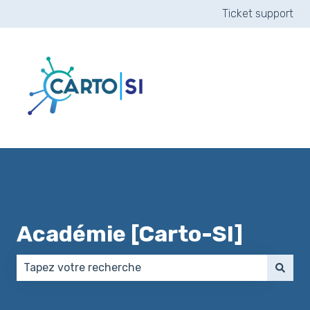
Ticket support
Académie [Carto-SI]
Il n'y a aucune suggestion car le champ de recherch